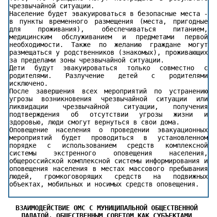
чрезвычайной ситуации.
Население будет эвакуироваться в безопасные места -
в пункты временного размещения (места, пригодные
для проживания), обеспечиваться питанием,
медицинским обслуживанием и предметами первой
необходимости. Также по желанию граждане могут
размещаться у родственников (знакомых), проживающих
за пределами зоны чрезвычайной ситуации.
Дети будут эвакуироваться только совместно с
родителями. Разлучение детей с родителями
исключено.
После завершения всех мероприятий по устранению
угрозы возникновения чрезвычайной ситуации или
ликвидации чрезвычайной ситуации, получения
подтверждения об отсутствии угрозы жизни и
здоровью, люди смогут вернуться в свои дома.
Оповещение населения о проведении эвакуационных
мероприятий будет проводиться в установленном
порядке с использованием средств комплексной
системы экстренного оповещения населения,
общероссийской комплексной системы информирования и
оповещения населения в местах массового пребывания
людей, громкоговорящих средств на подвижных
объектах, мобильных и носимых средств оповещения.
ВЗАИМОДЕЙСТВИЕ ОМС С МУНИЦИПАЛЬНОЙ ОБЩЕСТВЕННОЙ 
ПАЛАТОЙ, ОБЩЕСТВЕННЫМ СОВЕТОМ КАК СУБЪЕКТАМИ 