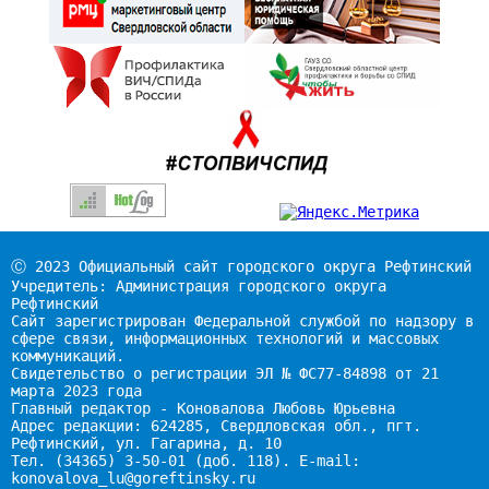
Ⓒ 2023 Официальный сайт городского округа Рефтинский
Учредитель: Администрация городского округа
Рефтинский
Сайт зарегистрирован Федеральной службой по надзору в
сфере связи, информационных технологий и массовых
коммуникаций.
Свидетельство о регистрации ЭЛ № ФС77-84898 от 21
марта 2023 года
Главный редактор - Коновалова Любовь Юрьевна
Адрес редакции: 624285, Свердловская обл., пгт.
Рефтинский, ул. Гагарина, д. 10
Тел. (34365) 3-50-01 (доб. 118). E-mail:
konovalova_lu@goreftinsky.ru