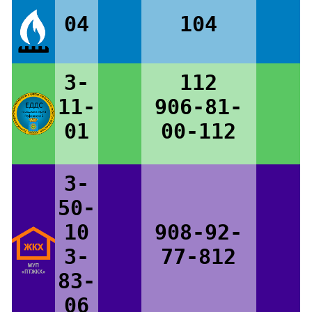
04
104
3-
112
11-
906-81-
01
00-112
3-
50-
10
908-92-
3-
77-812
83-
06