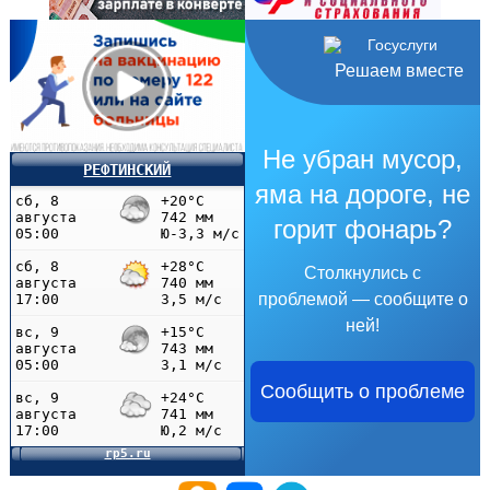
Решаем вместе
Не убран мусор,
РЕФТИНСКИЙ
яма на дороге, не
горит фонарь?
Столкнулись с
проблемой — сообщите о
ней!
Сообщить о проблеме